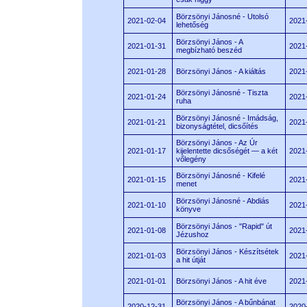
Börzsönyi Jánosné - Utolsó
2021-02-04
2021
lehetőség
Börzsönyi János - A
2021-01-31
2021
megbízható beszéd
2021-01-28
Börzsönyi János - A kiáltás
2021
Börzsönyi Jánosné - Tiszta
2021-01-24
2021
ruha
Börzsönyi Jánosné - Imádság,
2021-01-21
2021
bizonyságtétel, dicsőítés
Börzsönyi János - Az Úr
2021-01-17
kijelentette dicsőségét — a két
2021
vőlegény
Börzsönyi Jánosné - Kifelé
2021-01-15
2021
menet
Börzsönyi Jánosné - Abdiás
2021-01-10
2021
könyve
Börzsönyi János - "Rapid" út
2021-01-08
2021
Jézushoz
Börzsönyi János - Készítsétek
2021-01-03
2021
a hit útját
2021-01-01
Börzsönyi János - A hit éve
2021
Börzsönyi János - A bűnbánat
2020-12-31
2020