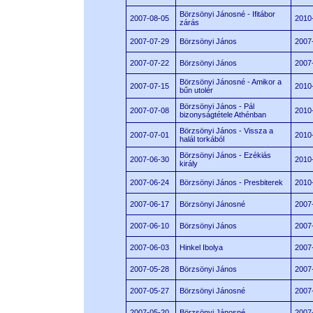
Börzsönyi Jánosné - Ifitábor
2007-08-05
2010
zárás
2007-07-29
Börzsönyi János
2007
2007-07-22
Börzsönyi János
2007
Börzsönyi Jánosné - Amikor a
2007-07-15
2010
bűn utolér
Börzsönyi János - Pál
2007-07-08
2010
bizonyságtétele Athénban
Börzsönyi János - Vissza a
2007-07-01
2010
halál torkából
Börzsönyi János - Ezékiás
2007-06-30
2010
király
2007-06-24
Börzsönyi János - Presbiterek
2010
2007-06-17
Börzsönyi Jánosné
2007
2007-06-10
Börzsönyi János
2007
2007-06-03
Hinkel Ibolya
2007
2007-05-28
Börzsönyi János
2007
2007-05-27
Börzsönyi Jánosné
2007
2007-05-20
Börzsönyi Jánosné
2007