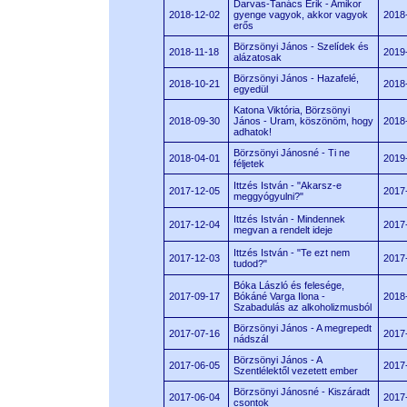
Darvas-Tanács Erik - Amikor
2018-12-02
gyenge vagyok, akkor vagyok
2018
erős
Börzsönyi János - Szelídek és
2018-11-18
2019
alázatosak
Börzsönyi János - Hazafelé,
2018-10-21
2018
egyedül
Katona Viktória, Börzsönyi
2018-09-30
János - Uram, köszönöm, hogy
2018
adhatok!
Börzsönyi Jánosné - Ti ne
2018-04-01
2019
féljetek
Ittzés István - "Akarsz-e
2017-12-05
2017
meggyógyulni?"
Ittzés István - Mindennek
2017-12-04
2017
megvan a rendelt ideje
Ittzés István - "Te ezt nem
2017-12-03
2017
tudod?"
Bóka László és felesége,
2017-09-17
Bókáné Varga Ilona -
2018
Szabadulás az alkoholizmusból
Börzsönyi János - A megrepedt
2017-07-16
2017
nádszál
Börzsönyi János - A
2017-06-05
2017
Szentlélektől vezetett ember
Börzsönyi Jánosné - Kiszáradt
2017-06-04
2017
csontok