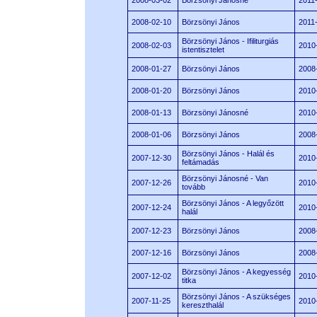
2008-03-02
Börzsönyi Jánosné
2011
2008-02-10
Börzsönyi János
2011
Börzsönyi János - Ifiliturgiás
2008-02-03
2010
istentisztelet
2008-01-27
Börzsönyi János
2008
2008-01-20
Börzsönyi János
2010
2008-01-13
Börzsönyi Jánosné
2010
2008-01-06
Börzsönyi János
2008
Börzsönyi János - Halál és
2007-12-30
2010
feltámadás
Börzsönyi Jánosné - Van
2007-12-26
2010
tovább
Börzsönyi János - A legyőzött
2007-12-24
2010
halál
2007-12-23
Börzsönyi János
2008
2007-12-16
Börzsönyi János
2008
Börzsönyi János - A kegyesség
2007-12-02
2010
titka
Börzsönyi János - A szükséges
2007-11-25
2010
kereszthalál