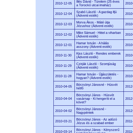
Illés Dávid - Türelem (25 éves
2010-12-05
2010
a Torockó utcai imaház)
Szabó László - A gazdag ifjú
2010-12-04
2010
(Ádventi esték)
Morva Ákos - Máté útja
2010-12-03
2010
Jézushoz (Ádventi esték)
Mike Sámuel - Hittel a viharban
2010-12-02
2010
(Ádventi esték)
Hamar István - A hálás
2010-12-01
2010
asszony (Ádventi esték)
Kiss László - Rendes emberek
2010-11-30
2010
(Ádventi esték)
Czirják László - Szomjúság
2010-11-29
2010
(Ádventi esték)
Hamar István - Újjászületés -
2010-11-28
2010
hogyan? (Ádventi esték)
Börzsönyi Jánosné - Húsvét
2010-04-05
2012
hétfő
Börzsönyi János - Húsvét
2010-04-04
vasárnap - Ki hengeríti el a
2012
követ?
Börzsönyi Jánosné -
2010-04-02
2012
Nagypéntek
Börzsönyi János - Az adózó
2010-03-21
2011
Jézus és a szabad ember
Börzsönyi János - Kényszerű
2010-03-14
2011