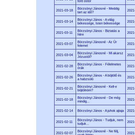
font ostor
Börzsönyi Jánosné - Meddig
2021-03-18
2021
tart az idő?
Börzsönyi János - A világ
2021-03-14
2021
békessége, Isten békessége
Börzsönyi János - Biztatás a
2021-03-11
2021
hitre
Börzsönyi Jánosné - Az Úr
2021-03-07
2021
felemel
Börzsönyi Jánosné - Mi akarsz
2021-03-04
2021
Jézustól?
Börzsönyi János - Félelmetes
2021-02-28
2021
órák
Börzsönyi János - A böjtölő és
2021-02-26
2021
a habzsoló
Börzsönyi Jánosné - Kell-e
2021-02-21
2021
böjtölnöm?
Börzsönyi Jánosné - De még
2021-02-18
2021
mindig...
2021-02-14
Börzsönyi János - A juhok ajtaja
2021
Börzsönyi János - Tudjuk, nem
2021-02-11
2021
tudjuk...
Börzsönyi Jánosné - Ne félj,
2021-02-07
2021
csak higgy