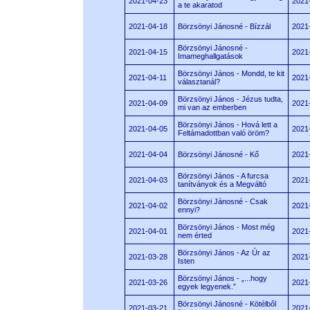
2021-04-23
2021
a te akaratod
2021-04-18
Börzsönyi Jánosné - Bízzál
2021
Börzsönyi Jánosné -
2021-04-15
2021
Imameghallgatások
Börzsönyi János - Mondd, te kit
2021-04-11
2021
választanál?
Börzsönyi János - Jézus tudta,
2021-04-09
2021
mi van az emberben
Börzsönyi János - Hová lett a
2021-04-05
2021
Feltámadottban való öröm?
2021-04-04
Börzsönyi Jánosné - Kő
2021
Börzsönyi János - A furcsa
2021-04-03
2021
tanítványok és a Megváltó
Börzsönyi Jánosné - Csak
2021-04-02
2021
ennyi?
Börzsönyi János - Most még
2021-04-01
2021
nem érted
Börzsönyi János - Az Úr az
2021-03-28
2021
Isten
Börzsönyi János - „...hogy
2021-03-26
2021
egyek legyenek.”
Börzsönyi Jánosné - Kötélből
2021-03-21
2021