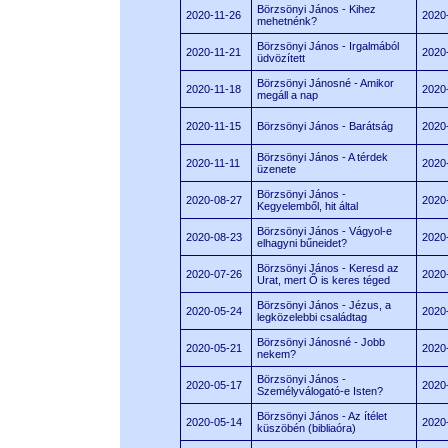
Börzsönyi János - Kihez
2020-11-26
2020
mehetnénk?
Börzsönyi János - Irgalmából
2020-11-21
2020
üdvözített
Börzsönyi Jánosné - Amikor
2020-11-18
2020
megáll a nap
2020-11-15
Börzsönyi János - Barátság
2020
Börzsönyi János - A térdek
2020-11-11
2020
üzenete
Börzsönyi János -
2020-08-27
2020
Kegyelemből, hit által
Börzsönyi János - Vágyol-e
2020-08-23
2020
elhagyni bűneidet?
Börzsönyi János - Keresd az
2020-07-26
2020
Urat, mert Ő is keres téged
Börzsönyi János - Jézus, a
2020-05-24
2020
legközelebbi családtag
Börzsönyi Jánosné - Jobb
2020-05-21
2020
nekem?
Börzsönyi János -
2020-05-17
2020
Személyválogató-e Isten?
Börzsönyi János - Az ítélet
2020-05-14
2020
küszöbén (bibliaóra)