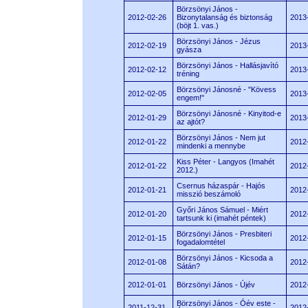
Börzsönyi János -
2012-02-26
Bizonytalanság és biztonság
2013
(böjt 1. vas.)
Börzsönyi János - Jézus
2012-02-19
2013
gyásza
Börzsönyi János - Hallásjavító
2012-02-12
2013
tréning
Börzsönyi Jánosné - "Kövess
2012-02-05
2013
engem!"
Börzsönyi Jánosné - Kinyitod-e
2012-01-29
2013
az ajtót?
Börzsönyi János - Nem jut
2012-01-22
2012
mindenki a mennybe
Kiss Péter - Langyos (Imahét
2012-01-22
2012
2012.)
Csernus házaspár - Hajós
2012-01-21
2012
misszió beszámoló
Győri János Sámuel - Miért
2012-01-20
2012
tartsunk ki (imahét péntek)
Börzsönyi János - Presbiteri
2012-01-15
2012
fogadalomtétel
Börzsönyi János - Kicsoda a
2012-01-08
2012
Sátán?
2012-01-01
Börzsönyi János - Újév
2012
Börzsönyi János - Óév este -
2011-12-31
2012