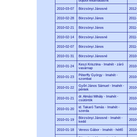
böjtből feltámadáshit
2010-03-07
Börzsönyi Jánosné
2012
2010-02-28
Börzsönyi János
2011
2010-02-21
Börzsönyi János
2011
2010-02-14
Börzsönyi Jánosné
2011
2010-02-07
Börzsönyi János
2011
2010-01-31
Börzsönyi Jánosné
2010
Keszi Krisztina - Imahét - záró
2010-01-24
2010
vasárnap
Péterffy György - Imahét -
2010-01-23
2010
szombat
Győri János Sámuel - Imahét -
2010-01-22
2010
péntek
dr. Almási Mihály - Imahét -
2010-01-21
2010
csütörtök
id. Takaró Tamás - Imahét -
2010-01-20
2010
szerda
Börzsönyi Jánosné - Imahét -
2010-01-19
2010
kedd
2010-01-18
Veress Gábor - Imahét - hétfő
2010