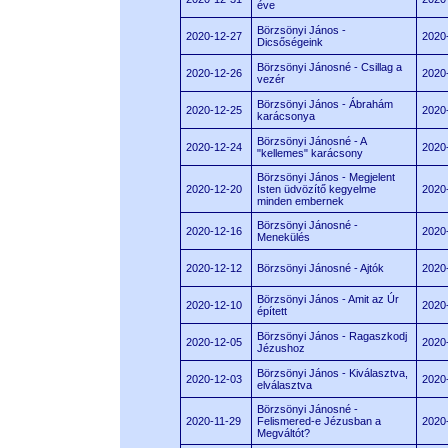
éve
Börzsönyi János -
2020-12-27
2020
Dicsőségeink
Börzsönyi Jánosné - Csillag a
2020-12-26
2020
vezér
Börzsönyi János - Ábrahám
2020-12-25
2020
karácsonya
Börzsönyi Jánosné - A
2020-12-24
2020
"kellemes" karácsony
Börzsönyi János - Megjelent
2020-12-20
Isten üdvözítő kegyelme
2020
minden embernek
Börzsönyi Jánosné -
2020-12-16
2020
Menekülés
2020-12-12
Börzsönyi Jánosné - Ajtók
2020
Börzsönyi János - Amit az Úr
2020-12-10
2020
épített
Börzsönyi János - Ragaszkodj
2020-12-05
2020
Jézushoz
Börzsönyi János - Kiválasztva,
2020-12-03
2020
elválasztva
Börzsönyi Jánosné -
2020-11-29
Felismered-e Jézusban a
2020
Megváltót?