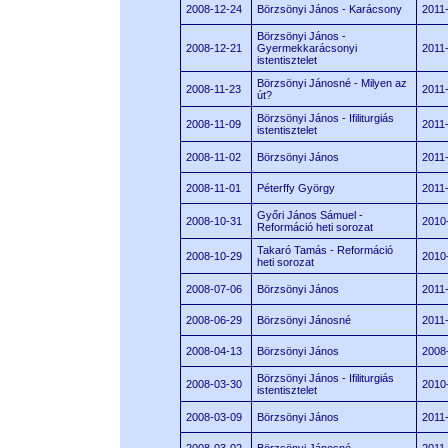
2008-12-24
Börzsönyi János - Karácsony
2011
Börzsönyi János -
2008-12-21
Gyermekkarácsonyi
2011
istentisztelet
Börzsönyi Jánosné - Milyen az
2008-11-23
2011
út?
Börzsönyi János - Ifiliturgiás
2008-11-09
2011
istentisztelet
2008-11-02
Börzsönyi János
2011
2008-11-01
Péterffy György
2011
Győri János Sámuel -
2008-10-31
2010
Reformáció heti sorozat
Takaró Tamás - Reformáció
2008-10-29
2010
heti sorozat
2008-07-06
Börzsönyi János
2011
2008-06-29
Börzsönyi Jánosné
2011
2008-04-13
Börzsönyi János
2008
Börzsönyi János - Ifiliturgiás
2008-03-30
2010
istentisztelet
2008-03-09
Börzsönyi János
2011