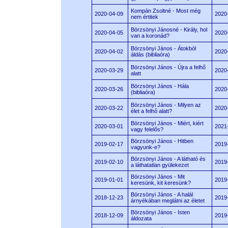
Kompán Zsoltné - Most még
2020-04-09
2020
nem értitek
Börzsönyi Jánosné - Király, hol
2020-04-05
2020
van a koronád?
Börzsönyi János - Átokból
2020-04-02
2020
áldás (bibliaóra)
Börzsönyi János - Újra a felhő
2020-03-29
2020
alatt
Börzsönyi János - Hála
2020-03-26
2020
(bibliaóra)
Börzsönyi János - Milyen az
2020-03-22
2020
élet a felhő alatt?
Börzsönyi János - Miért, kiért
2020-03-01
2021
vagy felelős?
Börzsönyi János - Hitben
2019-02-17
2019
vagyunk-e?
Börzsönyi János - A látható és
2019-02-10
2019
a láthatatlan gyülekezet
Börzsönyi János - Mit
2019-01-01
2019
keresünk, kit keresünk?
Börzsönyi János - A halál
2018-12-23
2019
árnyékában meglátni az életet
Börzsönyi János - Isten
2018-12-09
2019
áldozata