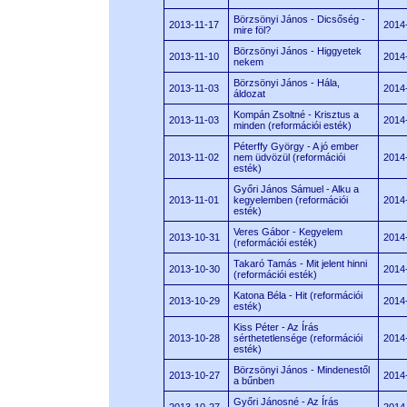
Börzsönyi János - Dicsőség -
2013-11-17
2014
mire föl?
Börzsönyi János - Higgyetek
2013-11-10
2014
nekem
Börzsönyi János - Hála,
2013-11-03
2014
áldozat
Kompán Zsoltné - Krisztus a
2013-11-03
2014
minden (reformációi esték)
Péterffy György - A jó ember
2013-11-02
nem üdvözül (reformációi
2014
esték)
Győri János Sámuel - Alku a
2013-11-01
kegyelemben (reformációi
2014
esték)
Veres Gábor - Kegyelem
2013-10-31
2014
(reformációi esték)
Takaró Tamás - Mit jelent hinni
2013-10-30
2014
(reformációi esték)
Katona Béla - Hit (reformációi
2013-10-29
2014
esték)
Kiss Péter - Az Írás
2013-10-28
sérthetetlensége (reformációi
2014
esték)
Börzsönyi János - Mindenestől
2013-10-27
2014
a bűnben
Győri Jánosné - Az Írás