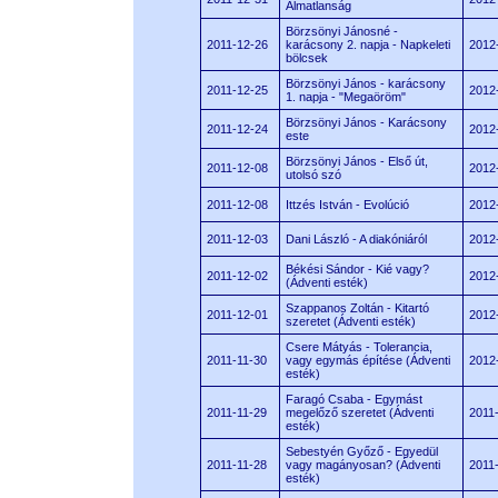
Álmatlanság
Börzsönyi Jánosné -
2011-12-26
karácsony 2. napja - Napkeleti
2012
bölcsek
Börzsönyi János - karácsony
2011-12-25
2012
1. napja - "Megaöröm"
Börzsönyi János - Karácsony
2011-12-24
2012
este
Börzsönyi János - Első út,
2011-12-08
2012
utolsó szó
2011-12-08
Ittzés István - Evolúció
2012
2011-12-03
Dani László - A diakóniáról
2012
Békési Sándor - Kié vagy?
2011-12-02
2012
(Ádventi esték)
Szappanos Zoltán - Kitartó
2011-12-01
2012
szeretet (Ádventi esték)
Csere Mátyás - Tolerancia,
2011-11-30
vagy egymás építése (Ádventi
2012
esték)
Faragó Csaba - Egymást
2011-11-29
megelőző szeretet (Ádventi
2011
esték)
Sebestyén Győző - Egyedül
2011-11-28
vagy magányosan? (Ádventi
2011
esték)