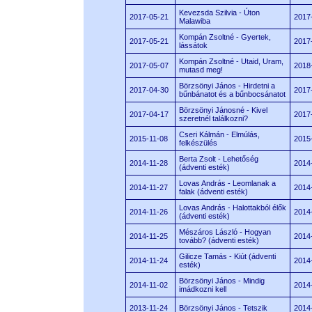
Kevezsda Szilvia - Úton
2017-05-21
2017
Malawiba
Kompán Zsoltné - Gyertek,
2017-05-21
2017
lássátok
Kompán Zsoltné - Utaid, Uram,
2017-05-07
2018
mutasd meg!
Börzsönyi János - Hirdetni a
2017-04-30
2017
bűnbánatot és a bűnbocsánatot
Börzsönyi Jánosné - Kivel
2017-04-17
2017
szeretnél találkozni?
Cseri Kálmán - Elmúlás,
2015-11-08
2015
felkészülés
Berta Zsolt - Lehetőség
2014-11-28
2014
(ádventi esték)
Lovas András - Leomlanak a
2014-11-27
2014
falak (ádventi esték)
Lovas András - Halottakból élők
2014-11-26
2014
(ádventi esték)
Mészáros László - Hogyan
2014-11-25
2014
tovább? (ádventi esték)
Gilicze Tamás - Kiút (ádventi
2014-11-24
2014
esték)
Börzsönyi János - Mindig
2014-11-02
2014
imádkozni kell
2013-11-24
Börzsönyi János - Tetszik
2014