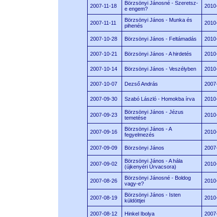
Börzsönyi Jánosné - Szeretsz-
2007-11-18
2010
e engem?
Börzsönyi János - Munka és
2007-11-11
2010
pihenés
2007-10-28
Börzsönyi János - Feltámadás
2010
2007-10-21
Börzsönyi János - A hirdetés
2010
2007-10-14
Börzsönyi János - Veszélyben
2010
2007-10-07
Dezső András
2007
2007-09-30
Szabó László - Homokba írva
2010
Börzsönyi János - Jézus
2007-09-23
2010
temetése
Börzsönyi János - A
2007-09-16
2010
fegyelmezés
2007-09-09
Börzsönyi János
2007
Börzsönyi János - A hála
2007-09-02
2010
(újkenyéri Úrvacsora)
Börzsönyi Jánosné - Boldog
2007-08-26
2010
vagy-e?
Börzsönyi János - Isten
2007-08-19
2010
küldöttjei
2007-08-12
Hinkel Ibolya
2007