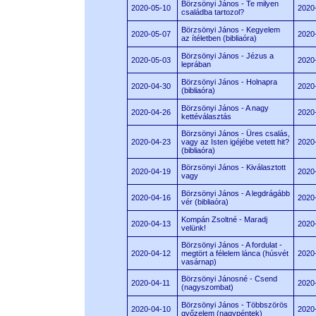
Börzsönyi János - Te milyen
2020-05-10
2020
családba tartozol?
Börzsönyi János - Kegyelem
2020-05-07
2020
az ítéletben (bibliaóra)
Börzsönyi János - Jézus a
2020-05-03
2020
leprában
Börzsönyi János - Holnapra
2020-04-30
2020
(bibliaóra)
Börzsönyi János - A nagy
2020-04-26
2020
kettéválasztás
Börzsönyi János - Üres csalás,
2020-04-23
vagy az Isten igéjébe vetett hit?
2020
(bibliaóra)
Börzsönyi János - Kiválasztott
2020-04-19
2020
vagy
Börzsönyi János - A legdrágább
2020-04-16
2020
vér (bibliaóra)
Kompán Zsoltné - Maradj
2020-04-13
2020
velünk!
Börzsönyi János - A fordulat -
2020-04-12
megtört a félelem lánca (húsvét
2020
vasárnap)
Börzsönyi Jánosné - Csend
2020-04-11
2020
(nagyszombat)
Börzsönyi János - Többszörös
2020-04-10
2020
győzelem (nagypéntek)