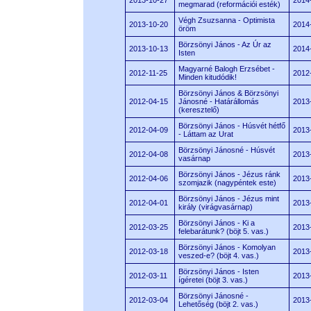
2013-10-27
2014
megmarad (reformációi esték)
Végh Zsuzsanna - Optimista
2013-10-20
2014
öröm
Börzsönyi János - Az Úr az
2013-10-13
2014
Isten
Magyarné Balogh Erzsébet -
2012-11-25
2012
Minden kitudódik!
Börzsönyi János & Börzsönyi
2012-04-15
Jánosné - Határállomás
2013
(keresztelő)
Börzsönyi János - Húsvét hétfő
2012-04-09
2013
- Láttam az Urat
Börzsönyi Jánosné - Húsvét
2012-04-08
2013
vasárnap
Börzsönyi János - Jézus ránk
2012-04-06
2013
szomjazik (nagypéntek este)
Börzsönyi János - Jézus mint
2012-04-01
2013
király (virágvasárnap)
Börzsönyi János - Ki a
2012-03-25
2013
felebarátunk? (böjt 5. vas.)
Börzsönyi János - Komolyan
2012-03-18
2013
veszed-e? (böjt 4. vas.)
Börzsönyi János - Isten
2012-03-11
2013
ígéretei (böjt 3. vas.)
Börzsönyi Jánosné -
2012-03-04
2013
Lehetőség (böjt 2. vas.)