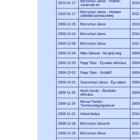
Börzsönyi János - Imahét -
2010-01-17
2010
vasárnap du.
Börzsönyi János - Hirdetni
2010-01-17
2011
(délelőtti istentisztelet)
2009-12-25
Börzsönyi János
2010
2009-12-24
Börzsönyi János
2010
2009-12-06
Börzsönyi János
2011
2009-12-04
Mike Sámuel - Ne ijedj meg
2009
2009-12-03
Papp Tibor - Ézsaiás elhívása
2009
2009-12-02
Papp Tibor - Szóltál?
2009
2009-12-01
Szeverényi János - Ég valami
2009
Ittzés István - Ábrahám
2009-11-30
2009
elhívása
Becsei Tamás -
2009-11-29
2009
Természetgyógyászat
2009-11-22
Hinkel Ibolya
2010
2008-12-26
Börzsönyi Jánosné
2011
2008-12-25
Börzsönyi János
2011