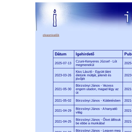
olvasnivalók
Dátum
Igehirdető
Publ
Czuni-Kenyeres József - Lót
2025-07-13
2025
megmenekül
Kiss László - Együtt látni
2023-03-26
életünk múltját, jelenét és
2023
jövőjét
Börzsönyi János - Vezess
2021-05-30
engem utadon, magad légy az
2021
út
2021-05-02
Börzsönyi János - Küldetésben
2021
Börzsönyi János - A hanyatló
2021-04-29
2021
világ
Börzsönyi János - Őket állítsuk
2021-04-25
2021
be ebbe a munkába!
Börzsönyi János - Legyen meg