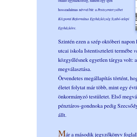
önálló egyházközség, hanem egy igen
hosszadalmas névvel bír: a
Pestszenterzsébet
Központi Református Egyházközség Szabó-telepi
Egyházköre
.
Szintén ezen a szép októberi napon 
utcai iskola Istentiszteleti termébe
v
közgyűlésnek egyetlen tárgya volt: 
megválasztása.
Örvendetes megállapítás történt, ho
életet folytat már több, mint egy év
önkormányzó testületet. Első megvá
pénztáros-gondnoka pedig Szecsődy 
állt.
M
ár a második jegyzőkönyv foglal