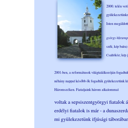
2000. telén vet
gyülekezetünkne
Isten megáldott
györgy-Vártemp
szék; kép balra)
Csallóköz; kép j
2001-ben, a reformátusok világtalálkozóján fogadtuk
néhány nappal később ők fogadták gyülekezetünk kü
Háromszéken. Fiataljaink három alkalommal
voltak a sepsiszentgyörgyi fiatalok 
erdélyi fiatalok is már - a dunaszerd
mi gyülekezetünk ifjúsági táborába