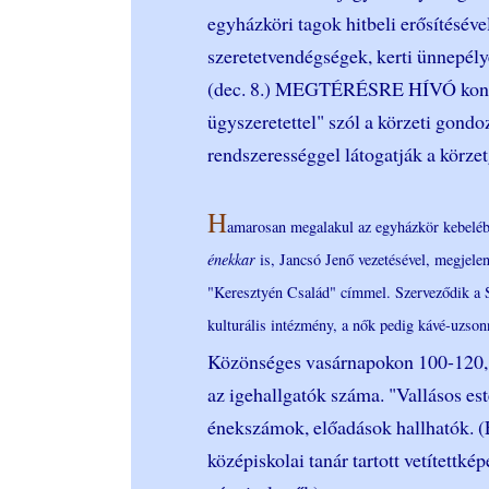
egyházköri tagok hitbeli erősítéséve
szeretetvendégségek, kerti ünnepély
(dec. 8.) MEGTÉRÉSRE HÍVÓ konfe
ügyszeretettel" szól a körzeti gondo
rendszerességgel látogatják a körze
H
amarosan megalakul az egyházkör kebelé
énekkar
is, Jancsó Jenő vezetésével, megjelen
"Keresztyén Család" címmel. Szerveződik a S
kulturális intézmény, a nők pedig kávé-uzson
Közönséges vasárnapokon 100-120, 
az igehallgatók száma. "Vallásos es
énekszámok, előadások hallhatók. 
középiskolai tanár tartott vetítettké