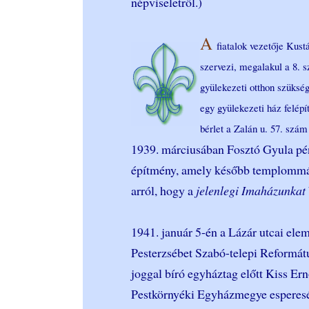
népviseletről.)
A
fiatalok vezetője Kus
szervezi, megalakul a 8. s
gyülekezeti otthon szüksé
egy gyülekezeti ház felépí
bérlet a Zalán u. 57. szám 
1939. márciusában Fosztó Gyula pén
építmény, amely később templommá b
arról, hogy a
jelenlegi Imaházunkat
1941. január 5-én a Lázár utcai elem
Pesterzsébet Szabó-telepi Reformát
joggal bíró egyháztag előtt Kiss Ern
Pestkörnyéki Egyházmegye esperesén