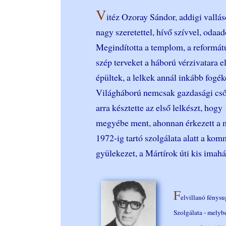
V
itéz Ozoray Sándor, addigi vallás
nagy szeretettel, hívő szívvel, odaa
Megindította a templom, a református
szép terveket a háború vérzivatara e
épültek, a lelkek annál inkább fogék
Világháború nemcsak gazdasági csőd
arra késztette az első lelkészt, hogy
megyébe ment, ahonnan érkezett a m
1972-ig tartó szolgálata alatt a kom
gyülekezet, a Mártírok úti kis imah
F
elvillanó fénys
Szolgálata - melybe