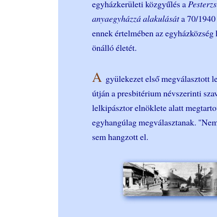
egyházkerületi közgyűlés a
Pesterz
anyaegyházzá alakulását
a 70/1940 
ennek értelmében az egyházközség h
önálló életét.
A
gyülekezet első megválasztott l
útján a presbitérium névszerinti sza
lelkipásztor elnöklete alatt megtart
egyhangúlag megválasztanak. "Nem"-
sem hangzott el.