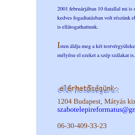
2001 februárjában 10 fiatallal mi i
kedves fogadtatásban volt részünk 
is ellátogathattunk.
I
sten áldja meg a két testvérgyüleke
mélyítse el ezeket a szép szálakat is.
1204 Budapest, Mátyás kir
szabotelepireformatus@g
06-30-409-33-23