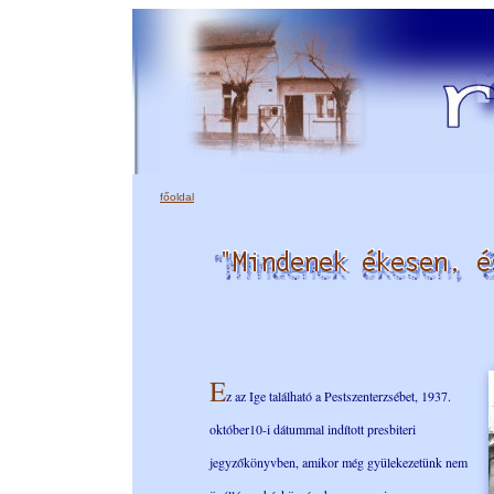
főoldal
E
z az Ige található a Pestszenterzsébet, 1937.
október10-i dátummal indított presbiteri
jegyzőkönyvben, amikor még gyülekezetünk nem