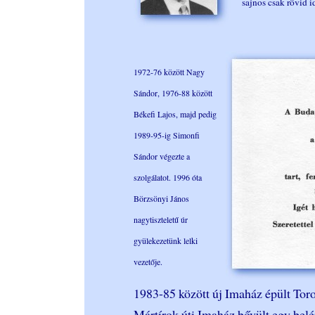
sajnos csak rövid i
1972-76 között Nagy
Sándor, 1976-88 között
Békefi Lajos, majd pedig
1989-95-ig Simonfi
Sándor végezte a
szolgálatot. 1996 óta
Börzsönyi János
nagytiszteletű úr
gyülekezetünk lelki
vezetője.
1983-85 között új Imaház épült Toro
Mártírok úti Imaház bővült egy bel